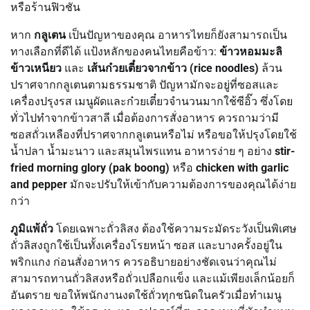
หรือร้านฟิวชัน
หาก
กลูเตน
เป็นปัญหาของคุณ อาหารไทยก็ยังสามารถเป็น
ทางเลือกที่ดีได้ แป้งหลักของคนไทยคือข้าว:
ข้าวหอมมะลิ
ข้าวเหนียว
และ
เส้นก๋วยเตี๋ยวจากข้าว (rice noodles)
ล้วน
ปราศจากกลูเตนตามธรรมชาติ ปัญหามักจะอยู่ที่ซอสและ
เครื่องปรุงรส เมนูผัดและก๋วยเตี๋ยวจำนวนมากใช้ซีอิ๊ว ซึ่งโดย
ทั่วไปทำจากข้าวสาลี เมื่อต้องการสั่งอาหาร ควรถามว่ามี
ซอสถั่วเหลืองที่ปราศจากกลูเตนหรือไม่ หรือขอให้ปรุงโดยใช้
น้ำปลา น้ำมะนาว และสมุนไพรแทน อาหารง่าย ๆ อย่าง
stir-
fried morning glory (pak boong)
หรือ
chicken with garlic
and pepper
มักจะปรับให้เข้ากับความต้องการของคุณได้ง่าย
กว่า
ภูมิแพ้ถั่ว
โดยเฉพาะถั่วลิสง ต้องใช้ความระมัดระวังเป็นพิเศษ
ถั่วลิสงถูกใช้เป็นทั้งเครื่องโรยหน้า ซอส และบางครั้งอยู่ใน
พริกแกง ก่อนสั่งอาหาร ควรอธิบายอย่างชัดเจนว่าคุณไม่
สามารถทานถั่วลิสงหรือถั่วเปลือกแข็ง และแม้เพียงเล็กน้อยก็
อันตราย ขอให้พนักงานงดใช้ถั่วทุกชนิดในครัวเมื่อทำเมนู