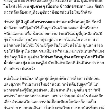
ของคุณ และใช้กระทะและอุปกรณ์ที่สะอาด เมนูที่มักทำแบบ
ไม่ใส่ถั่วได้ เช่น
ซุปต่าง ๆ
เนื้อย่าง
ข้าวผัดธรรมดา
และ
ผัดผัก
ควรหลีกเลี่ยงเมนูที่ระบุชัดว่ามีซอสถั่วหรือโรยถั่วลิสง
สำหรับผู้ที่มี
ภูมิแพ้อาหารทะเล
ส่วนผสมที่ซ่อนอยู่คือเรื่องที่
น่ากังวล กะปิกุ้งมักใช้เป็นฐานในพริกแกงแดง น้ำพริกบาง
ชนิด และซอสจิ้ม นั่นหมายความว่าแม้ในเมนูที่ดูเหมือนไม่มี
กุ้ง ก็อาจมีสารสกัดจากกุ้งอยู่ด้วย หากไม่แน่ใจ ควรถามว่า
พริกแกงหรือน้ำจิ้มใช้กะปิกุ้งหรือกุ้งแห้งหรือไม่ คุณสามารถ
ขอให้ใช้สมุนไพรสด กระเทียม พริก และมะนาวแทนพริกแกง
สำเร็จรูปได้ เมนูอย่าง
ไก่ย่างหรือหมูย่าง
สลัดสมุนไพรที่ไม่ใส่
น้ำปลาและกุ้ง
และ
เมนูไข่
มักเป็นตัวเลือกที่เป็นมิตรกว่า หาก
ทำอย่างระมัดระวัง
หนึ่งในเครื่องมือสำคัญที่สุดที่คุณมีคือ การสื่อสารที่ชัดเจน
และสุภาพ ร้านอาหารไทยจำนวนมากยินดีปรับสูตรให้ แต่
พวกเขาต้องรู้ข้อมูลอย่างละเอียด แทนที่จะพูดสั้น ๆ ว่า “แพ้
อาหาร” ลองบอกอย่างเฉพาะเจาะจงว่าคุณแพ้อะไร ต้องหลีก
เลี่ยงส่วนผสมใด และการปนเปื้อนเพียงเล็กน้อยก็อาจเป็น
อันตราย หากคุณเดินทางในประเทศไทย การพกบัตรข้อความ