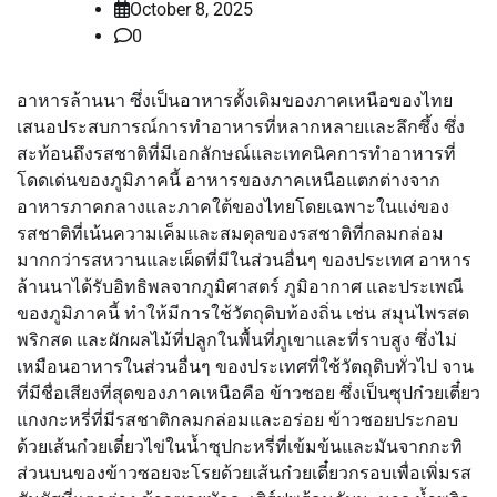
October 8, 2025
0
อาหารล้านนา ซึ่งเป็นอาหารดั้งเดิมของภาคเหนือของไทย
เสนอประสบการณ์การทำอาหารที่หลากหลายและลึกซึ้ง ซึ่ง
สะท้อนถึงรสชาติที่มีเอกลักษณ์และเทคนิคการทำอาหารที่
โดดเด่นของภูมิภาคนี้ อาหารของภาคเหนือแตกต่างจาก
อาหารภาคกลางและภาคใต้ของไทยโดยเฉพาะในแง่ของ
รสชาติที่เน้นความเค็มและสมดุลของรสชาติที่กลมกล่อม
มากกว่ารสหวานและเผ็ดที่มีในส่วนอื่นๆ ของประเทศ อาหาร
ล้านนาได้รับอิทธิพลจากภูมิศาสตร์ ภูมิอากาศ และประเพณี
ของภูมิภาคนี้ ทำให้มีการใช้วัตถุดิบท้องถิ่น เช่น สมุนไพรสด
พริกสด และผักผลไม้ที่ปลูกในพื้นที่ภูเขาและที่ราบสูง ซึ่งไม่
เหมือนอาหารในส่วนอื่นๆ ของประเทศที่ใช้วัตถุดิบทั่วไป จาน
ที่มีชื่อเสียงที่สุดของภาคเหนือคือ ข้าวซอย ซึ่งเป็นซุปก๋วยเตี๋ยว
แกงกะหรี่ที่มีรสชาติกลมกล่อมและอร่อย ข้าวซอยประกอบ
ด้วยเส้นก๋วยเตี๋ยวไข่ในน้ำซุปกะหรี่ที่เข้มข้นและมันจากกะทิ
ส่วนบนของข้าวซอยจะโรยด้วยเส้นก๋วยเตี๋ยวกรอบเพื่อเพิ่มรส