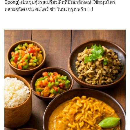
Goong) เป็นซุปกุ้งรสเปรี้ยวเผ็ดที่มีเอกลักษณ์ ใช้สมุนไพร
หลายชนิด เช่น ตะไคร้ ข่า ใบมะกรูด พริก […]