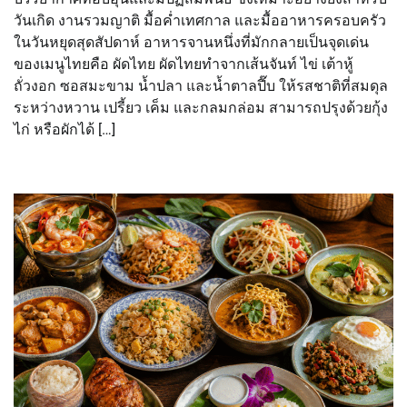
วันเกิด งานรวมญาติ มื้อค่ำเทศกาล และมื้ออาหารครอบครัว
ในวันหยุดสุดสัปดาห์ อาหารจานหนึ่งที่มักกลายเป็นจุดเด่น
ของเมนูไทยคือ ผัดไทย ผัดไทยทำจากเส้นจันท์ ไข่ เต้าหู้
ถั่วงอก ซอสมะขาม น้ำปลา และน้ำตาลปี๊บ ให้รสชาติที่สมดุล
ระหว่างหวาน เปรี้ยว เค็ม และกลมกล่อม สามารถปรุงด้วยกุ้ง
ไก่ หรือผักได้ […]