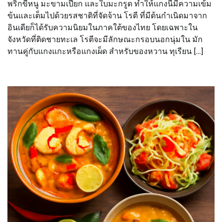
พริกขี้หนู มะขามเปียก และใบมะกรูด ทำให้แกงนี้มีความเข้ม
ข้นและเต็มไปด้วยรสชาติที่จัดจ้าน โรตี ที่มีต้นกำเนิดมาจาก
อินเดียก็ได้รับความนิยมในภาคใต้ของไทย โดยเฉพาะใน
จังหวัดที่ติดชายทะเล โรตีจะมีลักษณะกรอบนอกนุ่มใน มัก
ทานคู่กับแกงแกะหรือแกงเผ็ด สำหรับของหวาน ทุเรียน […]