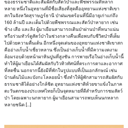
ของธรรมชาติและสัมผัสกับสัตว์ป่าและพืชพรรณที่หลาก
หลาย หนึ่งในอุทยานที่มีชื่อเสียงที่สุดคืออุทยานแห่งชาติเขา
สกในจังหวัดสุราษฎร์ธานี ป่าฝนเขตร้อนที่นี่มีอายุเก่าแก่ถึง
160 ล้านปี และเต็มไปด้วยพืชพรรณและสัตว์ป่าหายาก เช่น
ช้าง เสือ และลิง ผู้มาเยือนสามารถเดินป่าผ่านป่าที่หนาแน่น
หรือร่วมทัวร์ดูสัตว์ป่าในช่วงกลางคืนเพื่อพบกับชีวิตป่าที่เต็ม
ไปด้วยความตื่นเต้น อีกหนึ่งจุดเด่นของอุทยานแห่งชาติเขาสก
คืออ่างเก็บน้ำเชี่ยวหลาน ซึ่งเป็นอ่างเก็บน้ำที่มีความงดงาม
ล้อมรอบด้วยหน้าผาหินปูนที่สูงชัน การพายเรือในอ่างเก็บน้ำนี้
ทำให้ผู้มาเยือนได้สัมผัสกับวิวทิวทัศน์ที่ตระการตาและอากาศ
ที่สดชื่น นอกจากนี้ยังมีที่พักในรูปแบบที่เป็นเอกลักษณ์ เช่น
บ้านต้นไม้และบังกะโลลอยน้ำ ซึ่งทำให้ผู้พักสามารถสัมผัสกับ
ธรรมชาติได้อย่างใกล้ชิด อุทยานแห่งชาติห้วยขาแข้งในภาค
ตะวันตกของประเทศไทยก็เป็นจุดหมายที่ดีสำหรับการชมสัตว์
ป่า โดยเฉพาะนกหายาก ผู้มาเยือนสามารถพบเห็นนกหลาก
หลายชนิด […]