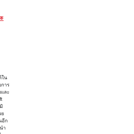
ะ
ต์ใน
ับการ
ทยและ
t
มิ
วย
นอีก
ยนำ