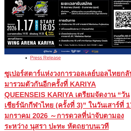
Press Release
ซูเปอร์สตาร์แห่งวงการวอลเลย์บอลไทยกลั
มารวมตัวกันอีกครั้งที่ KARIYA
QUEENSEIS KARIYA เตรียมจัดงาน “วัน
เชียร์นักกีฬาไทย (ครั้งที่ 3)” ในวันเสาร์ที่ 1
มกราคม 2026 ～การดวลที่น่าจับตามอง
ระหว่าง นุสรา ปะทะ หัตถยาบนเวที