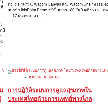
ย์
ต่อ ibisPaint X, Wacom Canvas และ Wacom Shelf พร้อมม
ช้
สมาชิก ibisPaint Prime ฟรีเป็นเวลา 180 วัน โตเกียว ประเทศญี
— 17 ธันวาคม ค.ศ. […]
ัง
นี้
ใน
ห้
]
สุขภาพและฟิตเนส
ม
การปฏิวัติระบบการดูแลสุขภาพใน
ี
ประเทศไทยด้วยการแพทย์ทางไกล