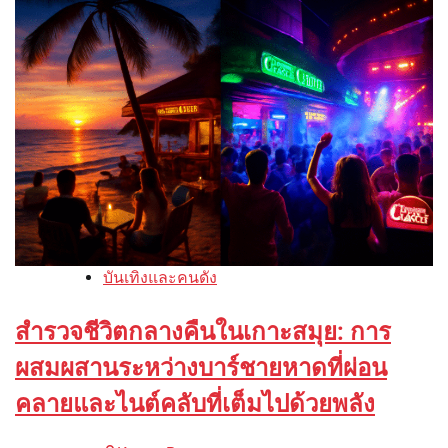
บันเทิงและคนดัง
สำรวจชีวิตกลางคืนในเกาะสมุย: การ
ผสมผสานระหว่างบาร์ชายหาดที่ผ่อน
คลายและไนต์คลับที่เต็มไปด้วยพลัง