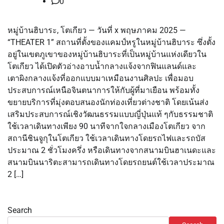
0
หมู่บ้านฮิบาระ, โตเกียว — วันที่ x พฤษภาคม 2025 —
“THEATER 1” สถานที่ตั้งของแคมป์หรูในหมู่บ้านฮิบาระ ซึ่งตั้ง
อยู่ในเขตภูเขาของหมู่บ้านฮิบาระที่เป็นหมู่บ้านแห่งเดียวใน
โตเกียว ได้เปิดตัวอ่างอาบน้ำกลางแจ้งจากฟินแลนด์และ
เตาผิงกลางแจ้งที่ออกแบบมาเหมือนงานศิลปะ เพื่อมอบ
ประสบการณ์เหนือจินตนาการให้กับผู้ที่มาเยือน พร้อมทั้ง
ขยายบริการที่มุ่งตอบสนองนักท่องเที่ยวต่างชาติ โดยเน้นส่ง
เสริมประสบการณ์เชิงวัฒนธรรมแบบญี่ปุ่นแท้ ๆกับธรรมชาติ
ใช้เวลาเดินทางเพียง 90 นาทีจากใจกลางเมืองโตเกียว จาก
สถานีชินจูกุในโตเกียว ใช้เวลาเดินทางโดยรถไฟและรถบัส
ประมาณ 2 ชั่วโมงครึ่ง หรือเดินทางจากสนามบินฮาเนดะและ
สนามบินนาริตะสามารถเดินทางโดยรถยนต์ใช้เวลาประมาณ
2 […]
Search