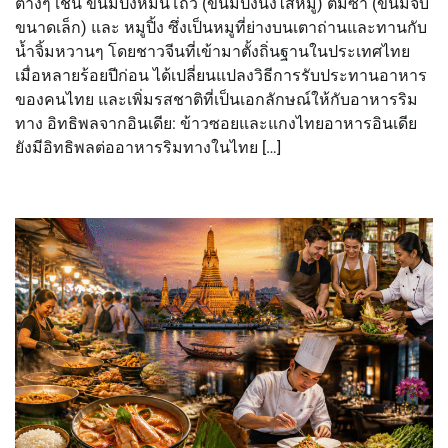
ต่างๆ เช่น ขนมปังหมั่นโถว (ขนมปังนึ่งไส้หมู) ติ่มซำ (ขนมจีบ
ขนาดเล็ก) และ หมูปิ้ง ซึ่งเป็นหมูที่ย่างบนเตาถ่านและทานกับ
น้ำจิ้มหวานๆ โดยชาวจีนที่เข้ามาตั้งถิ่นฐานในประเทศไทย
เมื่อหลายร้อยปีก่อน ได้เปลี่ยนแปลงวิธีการรับประทานอาหาร
ของคนไทย และเพิ่มรสชาติที่เป็นเอกลักษณ์ให้กับอาหารริม
ทาง อิทธิพลจากอินเดีย: ข้าวซอยและแกงไทยอาหารอินเดีย
ยังมีอิทธิพลต่ออาหารริมทางในไทย […]