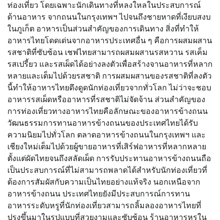
ท่องเที่ยว โดยเฉพาะนักเดินทางที่หลงใหลในประสบการณ์
ด้านอาหาร จากถนนในกรุงเทพฯ ไปจนถึงชายหาดที่เงียบสงบ
ในภูเก็ต อาหารเป็นส่วนสำคัญของการเดินทาง สิ่งที่ทำให้
อาหารไทยโดดเด่นจากอาหารประเทศอื่น ๆ คือการผสมผสาน
รสชาติที่ซับซ้อน เชฟไทยสามารถผสมผสานรสหวาน รสเค็ม
รสเปรี้ยว และรสเผ็ดได้อย่างลงตัวเพื่อสร้างจานอาหารที่หลาก
หลายและเต็มไปด้วยรสชาติ การผสมผสานของรสชาติที่ลงตัว
นี้ทำให้อาหารไทยดึงดูดนักท่องเที่ยวจากทั่วโลก ไม่ว่าจะชอบ
อาหารรสเผ็ดหรืออาหารที่รสชาติไม่จัดจ้าน ส่วนสำคัญของ
การท่องเที่ยวทางอาหารไทยคือลักษณะของอาหารข้างถนน
วัฒนธรรมการทานอาหารข้างถนนของประเทศไทยได้รับ
ความนิยมไปทั่วโลก ตลาดอาหารข้างถนนในกรุงเทพฯ และ
เชียงใหม่เต็มไปด้วยผู้ขายอาหารที่เสิร์ฟอาหารที่หลากหลาย
ตั้งแต่ผัดไทยจนถึงสลัดเผ็ด การรับประทานอาหารข้างถนนถือ
เป็นประสบการณ์ที่ไม่สามารถพลาดได้สำหรับนักท่องเที่ยวที่
ต้องการสัมผัสกับความเป็นไทยอย่างแท้จริง นอกเหนือจาก
อาหารข้างถนน ประเทศไทยยังมีประสบการณ์การทาน
อาหารระดับหรูที่นักท่องเที่ยวสามารถลิ้มลองอาหารไทยที่
ปรุงขึ้นมาในรูปแบบที่สวยงามและซับซ้อน ร้านอาหารหรูใน