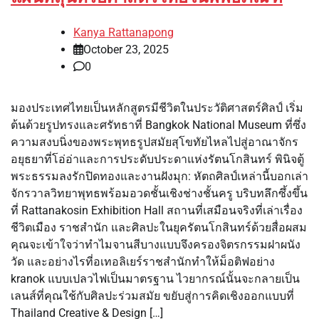
Kanya Rattanapong
October 23, 2025
0
มองประเทศไทยเป็นหลักสูตรมีชีวิตในประวัติศาสตร์ศิลป์ เริ่ม
ต้นด้วยรูปทรงและศรัทธาที่ Bangkok National Museum ที่ซึ่ง
ความสงบนิ่งของพระพุทธรูปสมัยสุโขทัยไหลไปสู่อาณาจักร
อยุธยาที่โอ่อ่าและการประดับประดาแห่งรัตนโกสินทร์ พินิจตู้
พระธรรมลงรักปิดทองและงานฝังมุก: หัตถศิลป์เหล่านี้บอกเล่า
จักรวาลวิทยาพุทธพร้อมอวดชั้นเชิงช่างชั้นครู บริบทลึกซึ้งขึ้น
ที่ Rattanakosin Exhibition Hall สถานที่เสมือนจริงที่เล่าเรื่อง
ชีวิตเมือง ราชสำนัก และศิลปะในยุครัตนโกสินทร์ด้วยสื่อผสม
คุณจะเข้าใจว่าทำไมจานสีบางแบบจึงครองจิตรกรรมฝาผนัง
วัด และอย่างไรที่อเทอลิเยร์ราชสำนักทำให้ม็อติฟอย่าง
kranok แบบเปลวไฟเป็นมาตรฐาน ไวยากรณ์นั้นจะกลายเป็น
เลนส์ที่คุณใช้กับศิลปะร่วมสมัย ขยับสู่การคิดเชิงออกแบบที่
Thailand Creative & Design […]