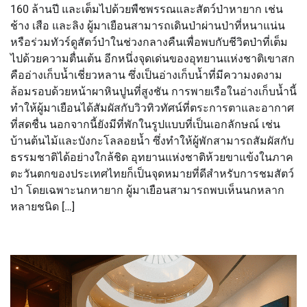
160 ล้านปี และเต็มไปด้วยพืชพรรณและสัตว์ป่าหายาก เช่น
ช้าง เสือ และลิง ผู้มาเยือนสามารถเดินป่าผ่านป่าที่หนาแน่น
หรือร่วมทัวร์ดูสัตว์ป่าในช่วงกลางคืนเพื่อพบกับชีวิตป่าที่เต็ม
ไปด้วยความตื่นเต้น อีกหนึ่งจุดเด่นของอุทยานแห่งชาติเขาสก
คืออ่างเก็บน้ำเชี่ยวหลาน ซึ่งเป็นอ่างเก็บน้ำที่มีความงดงาม
ล้อมรอบด้วยหน้าผาหินปูนที่สูงชัน การพายเรือในอ่างเก็บน้ำนี้
ทำให้ผู้มาเยือนได้สัมผัสกับวิวทิวทัศน์ที่ตระการตาและอากาศ
ที่สดชื่น นอกจากนี้ยังมีที่พักในรูปแบบที่เป็นเอกลักษณ์ เช่น
บ้านต้นไม้และบังกะโลลอยน้ำ ซึ่งทำให้ผู้พักสามารถสัมผัสกับ
ธรรมชาติได้อย่างใกล้ชิด อุทยานแห่งชาติห้วยขาแข้งในภาค
ตะวันตกของประเทศไทยก็เป็นจุดหมายที่ดีสำหรับการชมสัตว์
ป่า โดยเฉพาะนกหายาก ผู้มาเยือนสามารถพบเห็นนกหลาก
หลายชนิด […]