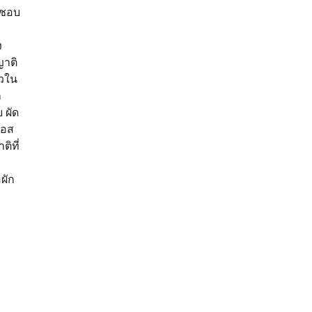
งชอบ
ง
ญาติ
ัวใน
ก
 ผัด
ซอส
ิที่
ผัก