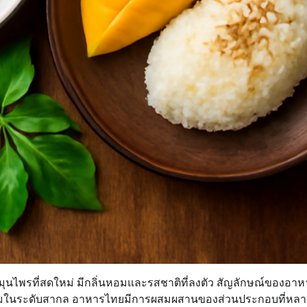
้สมุนไพรที่สดใหม่ มีกลิ่นหอมและรสชาติที่ลงตัว สัญลักษณ์ของอา
ามนิยมในระดับสากล อาหารไทยมีการผสมผสานของส่วนประกอบที่หล