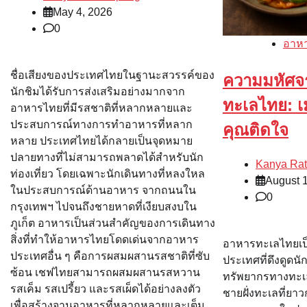
May 4, 2026
0
อาห
ชื่อเสียงของประเทศไทยในฐานะสวรรค์ของ
ความมหัศจ
นักชิมได้รับการส่งเสริมอย่างมากจาก
ทะเลไทย: เม
อาหารไทยที่มีรสชาติที่หลากหลายและ
ประสบการณ์ทางการทำอาหารที่หลาก
คุณติดใจ
หลาย ประเทศไทยได้กลายเป็นจุดหมาย
ปลายทางที่ไม่สามารถพลาดได้สำหรับนัก
Kanya Ra
ท่องเที่ยว โดยเฉพาะนักเดินทางที่หลงใหล
August 
ในประสบการณ์ด้านอาหาร จากถนนใน
0
กรุงเทพฯ ไปจนถึงชายหาดที่เงียบสงบใน
ภูเก็ต อาหารเป็นส่วนสำคัญของการเดินทาง
สิ่งที่ทำให้อาหารไทยโดดเด่นจากอาหาร
อาหารทะเลไทยเป็
ประเทศอื่น ๆ คือการผสมผสานรสชาติที่ซับ
ประเทศที่ดึงดูดนั
ซ้อน เชฟไทยสามารถผสมผสานรสหวาน
ทรัพยากรทางทะเล
รสเค็ม รสเปรี้ยว และรสเผ็ดได้อย่างลงตัว
ชายฝั่งทะเลที่ยาว
เพื่อสร้างจานอาหารที่หลากหลายและเต็ม