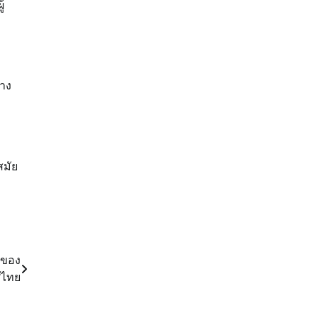
้
าง
สมัย
งของ
ศไทย