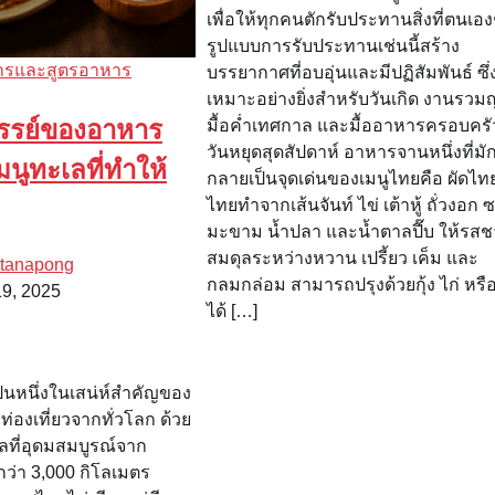
เพื่อให้ทุกคนตักรับประทานสิ่งที่ตนเอ
รูปแบบการรับประทานเช่นนี้สร้าง
ารและสูตรอาหาร
บรรยากาศที่อบอุ่นและมีปฏิสัมพันธ์ ซึ่
เหมาะอย่างยิ่งสำหรับวันเกิด งานรวม
รรย์ของอาหาร
มื้อค่ำเทศกาล และมื้ออาหารครอบคร
วันหยุดสุดสัปดาห์ อาหารจานหนึ่งที่มั
นูทะเลที่ทำให้
กลายเป็นจุดเด่นของเมนูไทยคือ ผัดไทย
ไทยทำจากเส้นจันท์ ไข่ เต้าหู้ ถั่วงอก 
มะขาม น้ำปลา และน้ำตาลปี๊บ ให้รสชาต
สมดุลระหว่างหวาน เปรี้ยว เค็ม และ
ttanapong
กลมกล่อม สามารถปรุงด้วยกุ้ง ไก่ หรือ
19, 2025
ได้ […]
นหนึ่งในเสน่ห์สำคัญของ
กท่องเที่ยวจากทั่วโลก ด้วย
ที่อุดมสมบูรณ์จาก
กว่า 3,000 กิโลเมตร