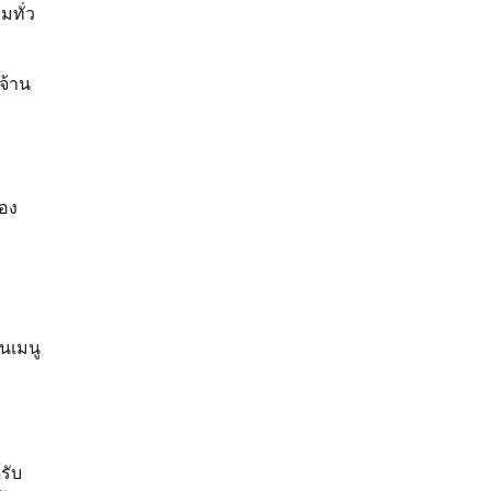
มทั่ว
จ้าน
้อง
นเมนู
รับ