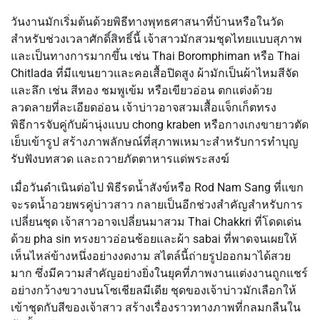
วันงานมักเริ่มต้นด้วยพิธีทางพุทธศาสนาที่บ้านหรือในวัด
สำหรับช่วงเวลาศักดิ์สิทธิ์นี้ เจ้าสาวมักสวมชุดไทยแบบสุภาพ
และเป็นทางการมากขึ้น เช่น Thai Boromphiman หรือ Thai
Chitlada ที่มีแขนยาวและคอเสื้อปิดสูง ผ้ามักเป็นผ้าไหมสีจัด
และลึก เช่น สีทอง ชมพูเข้ม หรือเขียวอ่อน ตกแต่งด้วย
ลวดลายที่ละเอียดอ่อน เจ้าบ่าวอาจสวมเสื้อแจ็กเก็ตทรง
พิธีการจับคู่กับผ้านุ่งแบบ chong kraben หรือกางเกงขายาวตัด
เย็บเข้ารูป สร้างภาพลักษณ์ที่สุภาพเหมาะสำหรับการทำบุญ
รับฟังบทสวด และถวายภัตตาหารแด่พระสงฆ์
เมื่อวันดำเนินต่อไป พิธีรดน้ำสังข์หรือ Rod Nam Sang ที่แขก
จะรดน้ำอวยพรคู่บ่าวสาว กลายเป็นอีกช่วงสำคัญสำหรับการ
เปลี่ยนชุด เจ้าสาวอาจเปลี่ยนมาสวม Thai Chakkri ที่โดดเด่น
ด้วย pha sin ทรงยาวอ่อนช้อยและผ้า sabai ที่พาดจนเผยให้
เห็นไหล่ข้างหนึ่งอย่างงดงาม สไตล์นี้ถ่ายรูปออกมาได้สวย
มาก ซึ่งมีความสำคัญอย่างยิ่งในยุคที่ภาพงานแต่งงานถูกแชร์
อย่างกว้างขวางบนโซเชียลมีเดีย ชุดของเจ้าบ่าวมักเลือกให้
เข้าชุดกับสีของเจ้าสาว สร้างเรื่องราวทางภาพที่กลมกลืนใน