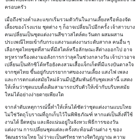
ครอบครัว
เมื่อถึงช่วงค่ำและแขกเริ่มรวมตัวกันในงานเลี้ยงหรือห้องจัด
เลี้ยงของโรงแรม ชุดต่าง ๆ ก็อาจเปลี่ยนไปอีกครั้ง เจ้าสาวบาง
คนเปลี่ยนเป็นชุดแต่งงานสีขาวสไตล์ตะวันตก ผสมผสาน
ประเพณีไทยเข้ากับกระแสงานแต่งงานระดับสากล คนอื่น ๆ
เลือกชุดไทยชุดที่สามที่มีสไตล์หรือลักษณะสีต่างออกไป อาจ
หรูหราหรืองดงามอลังการกว่าลุคในช่วงกลางวัน เจ้าบ่าวอาจ
เปลี่ยนเป็นทักซิโด้หรือยังคงสวมเสื้อแจ็กเก็ตที่มีแรงบันดาลใจ
จากชุดไทย ขึ้นอยู่กับบรรยากาศของงานเลี้ยง แสงไฟ เพลง
และการตกแต่งสมัยใหม่ล้วนมีปฏิสัมพันธ์กับชุดเหล่านี้ แสดง
ให้เห็นว่าชุดแบบดั้งเดิมสามารถปรับตัวให้เข้ากับบริบทสมัย
ใหม่ได้อย่างง่ายดายเพียงใด
จากลำดับเหตุการณ์นี้ทำให้เห็นได้ชัดว่าชุดแต่งงานแบบไทย
ไม่ใช่วัตถุโบราณที่ถูกเก็บไว้ในพิพิธภัณฑ์ หากแต่เป็นสิ่งที่ใช้
งานได้ ยืดหยุ่น และฝังแน่นอยู่ในจังหวะพิธีการของวัน
แต่งงาน การเปลี่ยนชุดแต่ละครั้งสะท้อนด้านต่าง ๆ ของ
วัฒนธรรมไทย ไม่ว่าจะเป็นศรัทธาทางจิตวิญญาณ ความ