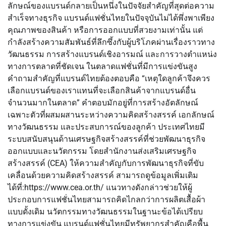
ลักษณ์ของแบรนด์กลายเป็นหนึ่งในปัจจัยสำคัญที่สุดต่อความ
สำเร็จทางธุรกิจ แบรนด์แฟชั่นไทยในปัจจุบันไม่ได้พึ่งพาเพียง
คุณภาพของสินค้า หรือการออกแบบที่สวยงามเท่านั้น แต่
กำลังสร้างความสัมพันธ์ที่ลึกซึ้งกับผู้บริโภคผ่านเรื่องราวทาง
วัฒนธรรม การสร้างแบรนด์เชิงอารมณ์ และการวางตำแหน่ง
ทางการตลาดที่ชัดเจน ในตลาดแฟชั่นที่มีการแข่งขันสูง
คำถามสำคัญที่แบรนด์ไทยต้องตอบคือ “เหตุใดลูกค้าจึงควร
เลือกแบรนด์ของเราแทนที่จะเลือกสินค้าจากแบรนด์อื่น
จำนวนมากในตลาด” คำตอบมักอยู่ที่การสร้างอัตลักษณ์
เฉพาะตัวที่ผสมผสานระหว่างความคิดสร้างสรรค์ เอกลักษณ์
ทางวัฒนธรรม และประสบการณ์ของลูกค้า ประเทศไทยมี
ระบบสนับสนุนด้านเศรษฐกิจสร้างสรรค์ที่ช่วยพัฒนาธุรกิจ
ออกแบบและนวัตกรรม โดยสำนักงานส่งเสริมเศรษฐกิจ
สร้างสรรค์ (CEA) ให้ความสำคัญกับการพัฒนาธุรกิจที่ขับ
เคลื่อนด้วยความคิดสร้างสรรค์ สามารถดูข้อมูลเพิ่มเติม
ได้ที่:https://www.cea.or.th/ แนวทางดังกล่าวช่วยให้ผู้
ประกอบการแฟชั่นไทยสามารถคิดไกลกว่าการผลิตเสื้อผ้า
แบบดั้งเดิม นวัตกรรมทางวัฒนธรรมในฐานะข้อได้เปรียบ
ทางการแข่งขัน แบรนด์แฟชั่นไทยมีทรัพยากรสำคัญคือพื้น