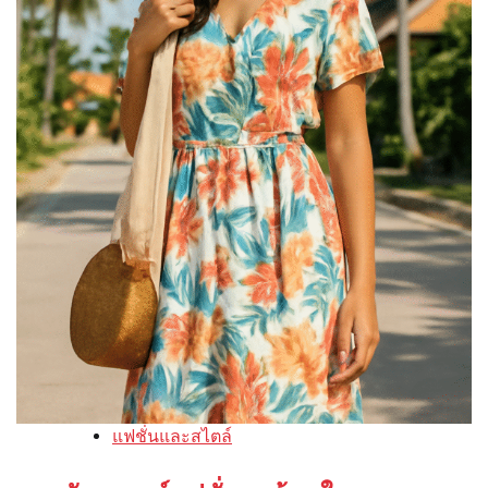
แฟชั่นและสไตล์