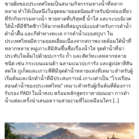
ชายฝั่งของประเทศไทยเป็นสนามกิจกรรมทางน้ำที่หลาก
หลาย ทำให้เป็นหนึ่งในจุดหมายยอดนิยมสำหรับนักท่องเที่ยว
ที่รักกิจกรรมทางน้ำ ชายหาดที่บริสุทธิ์ น้ำใส และระบบนิเวศ
ใต้น้ำที่มีชีวิตชีวาให้ฉากหลังที่สมบูรณ์แบบสำหรับการดำน้ำ
ดำน้ำตื้น และกีฬาทางทะเล การดำน้ำแบบสกูบา ใน
ประเทศไทยมีความยอดเยี่ยมเนื่องจากสภาพแวดล้อมใต้น้ำที่
หลากหลาย หมู่เกาะสิมิลันขึ้นชื่อเรื่องน้ำใส จุดดำน้ำที่น่า
ประทับใจเต็มไปด้วยปะการัง ถ้ำ และสัตว์ทะเลหลากหลาย
ชนิด เช่น กระเบนแมนต้า ฉลามแนวปะการัง และฝูงปลาสีสัน
สดใส ภูเก็ตและเกาะพีพีมีจุดดำน้ำหลายแห่งที่เหมาะสำหรับผู้
เริ่มต้นและนักดำน้ำที่มีประสบการณ์ เกาะเต่าเป็น “โรงเรียน
สอนดำน้ำของประเทศไทย” เหมาะสำหรับผู้เริ่มต้นที่ต้องการ
รับรอง PADI ในน้ำสงบ พร้อมหลักสูตรราคาย่อมเยา การดำ
น้ำแต่ละครั้งนำเสนอความสวยงามที่ไม่เหมือนใคร […]