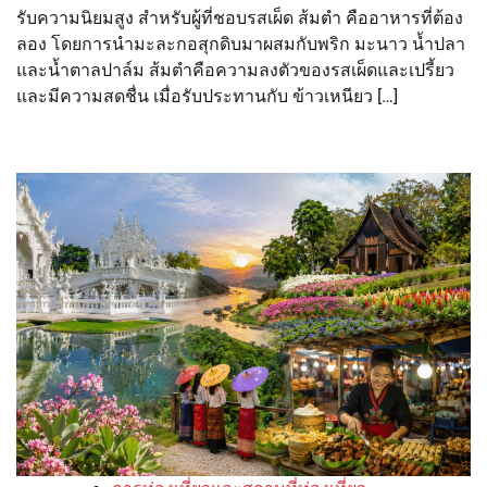
รับความนิยมสูง สำหรับผู้ที่ชอบรสเผ็ด ส้มตำ คืออาหารที่ต้อง
ลอง โดยการนำมะละกอสุกดิบมาผสมกับพริก มะนาว น้ำปลา
และน้ำตาลปาล์ม ส้มตำคือความลงตัวของรสเผ็ดและเปรี้ยว
และมีความสดชื่น เมื่อรับประทานกับ ข้าวเหนียว […]