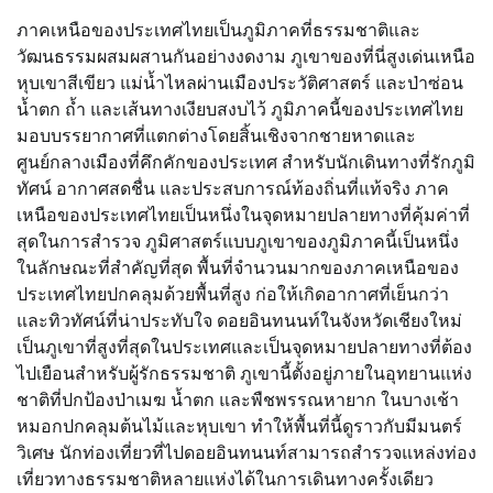
ภาคเหนือของประเทศไทยเป็นภูมิภาคที่ธรรมชาติและ
วัฒนธรรมผสมผสานกันอย่างงดงาม ภูเขาของที่นี่สูงเด่นเหนือ
หุบเขาสีเขียว แม่น้ำไหลผ่านเมืองประวัติศาสตร์ และป่าซ่อน
น้ำตก ถ้ำ และเส้นทางเงียบสงบไว้ ภูมิภาคนี้ของประเทศไทย
มอบบรรยากาศที่แตกต่างโดยสิ้นเชิงจากชายหาดและ
ศูนย์กลางเมืองที่คึกคักของประเทศ สำหรับนักเดินทางที่รักภูมิ
ทัศน์ อากาศสดชื่น และประสบการณ์ท้องถิ่นที่แท้จริง ภาค
เหนือของประเทศไทยเป็นหนึ่งในจุดหมายปลายทางที่คุ้มค่าที่
สุดในการสำรวจ ภูมิศาสตร์แบบภูเขาของภูมิภาคนี้เป็นหนึ่ง
ในลักษณะที่สำคัญที่สุด พื้นที่จำนวนมากของภาคเหนือของ
ประเทศไทยปกคลุมด้วยพื้นที่สูง ก่อให้เกิดอากาศที่เย็นกว่า
และทิวทัศน์ที่น่าประทับใจ ดอยอินทนนท์ในจังหวัดเชียงใหม่
เป็นภูเขาที่สูงที่สุดในประเทศและเป็นจุดหมายปลายทางที่ต้อง
ไปเยือนสำหรับผู้รักธรรมชาติ ภูเขานี้ตั้งอยู่ภายในอุทยานแห่ง
ชาติที่ปกป้องป่าเมฆ น้ำตก และพืชพรรณหายาก ในบางเช้า
หมอกปกคลุมต้นไม้และหุบเขา ทำให้พื้นที่นี้ดูราวกับมีมนตร์
วิเศษ นักท่องเที่ยวที่ไปดอยอินทนนท์สามารถสำรวจแหล่งท่อง
เที่ยวทางธรรมชาติหลายแห่งได้ในการเดินทางครั้งเดียว