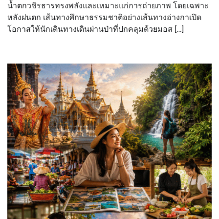
น้ำตกวชิรธารทรงพลังและเหมาะแก่การถ่ายภาพ โดยเฉพาะ
หลังฝนตก เส้นทางศึกษาธรรมชาติอย่างเส้นทางอ่างกาเปิด
โอกาสให้นักเดินทางเดินผ่านป่าที่ปกคลุมด้วยมอส […]