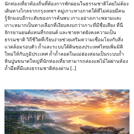
นักท่องเที่ยวท้องถิ่นที่ต้องการพักผ่อนในธรรมชาติโดยไม่ต้อง
เดินทางไกลจากกรุงเทพฯ หมู่เกาะทางภาคใต้ที่ไม่ค่อยมีคน
รู้จักมอบอีกระดับของการค้นพบ เกาะอย่างเกาะพยามและ
เกาะหมากเป็นทางเลือกที่เงียบสงบกว่าเกาะที่มีชื่อเสียง ที่นี่
จักรยานยนต์แทนที่รถยนต์ และชายหาดยังคงความเป็น
ธรรมชาติ วิถีชีวิตที่เรียบง่ายช่วยเสริมความเชื่อมโยงกับสิ่ง
แวดล้อมรอบตัว ถ้ำและระบบใต้ดินของประเทศไทยเพิ่มมิติ
ใหม่ให้กับภูมิประเทศ ถ้ำถ้ำลอดในแม่ฮ่องสอนเป็นระบบถ้ำ
หินปูนขนาดใหญ่ที่นักท่องเที่ยวสามารถล่องแพไม้ไผ่ผ่านห้อง
ถ้ำมืดที่มีแสงธรรมชาติส่องผ่าน […]