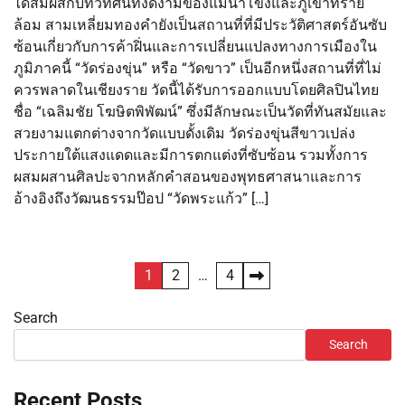
ได้สัมผัสกับทิวทัศน์ที่งดงามของแม่น้ำโขงและภูเขาที่ราย
ล้อม สามเหลี่ยมทองคำยังเป็นสถานที่ที่มีประวัติศาสตร์อันซับ
ซ้อนเกี่ยวกับการค้าฝิ่นและการเปลี่ยนแปลงทางการเมืองใน
ภูมิภาคนี้ “วัดร่องขุ่น” หรือ “วัดขาว” เป็นอีกหนึ่งสถานที่ที่ไม่
ควรพลาดในเชียงราย วัดนี้ได้รับการออกแบบโดยศิลปินไทย
ชื่อ “เฉลิมชัย โฆษิตพิพัฒน์” ซึ่งมีลักษณะเป็นวัดที่ทันสมัยและ
สวยงามแตกต่างจากวัดแบบดั้งเดิม วัดร่องขุ่นสีขาวเปล่ง
ประกายใต้แสงแดดและมีการตกแต่งที่ซับซ้อน รวมทั้งการ
ผสมผสานศิลปะจากหลักคำสอนของพุทธศาสนาและการ
อ้างอิงถึงวัฒนธรรมป๊อป “วัดพระแก้ว” […]
Posts
1
2
…
4
pagination
Search
Search
Recent Posts