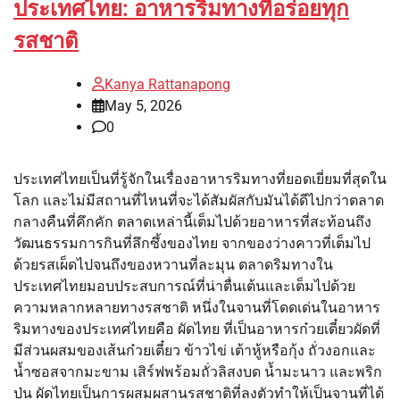
ประเทศไทย: อาหารริมทางที่อร่อยทุก
รสชาติ
Kanya Rattanapong
May 5, 2026
0
ประเทศไทยเป็นที่รู้จักในเรื่องอาหารริมทางที่ยอดเยี่ยมที่สุดใน
โลก และไม่มีสถานที่ไหนที่จะได้สัมผัสกับมันได้ดีไปกว่าตลาด
กลางคืนที่คึกคัก ตลาดเหล่านี้เต็มไปด้วยอาหารที่สะท้อนถึง
วัฒนธรรมการกินที่ลึกซึ้งของไทย จากของว่างคาวที่เต็มไป
ด้วยรสเผ็ดไปจนถึงของหวานที่ละมุน ตลาดริมทางใน
ประเทศไทยมอบประสบการณ์ที่น่าตื่นเต้นและเต็มไปด้วย
ความหลากหลายทางรสชาติ หนึ่งในจานที่โดดเด่นในอาหาร
ริมทางของประเทศไทยคือ ผัดไทย ที่เป็นอาหารก๋วยเตี๋ยวผัดที่
มีส่วนผสมของเส้นก๋วยเตี๋ยว ข้าวไข่ เต้าหู้หรือกุ้ง ถั่วงอกและ
น้ำซอสจากมะขาม เสิร์ฟพร้อมถั่วลิสงบด น้ำมะนาว และพริก
ป่น ผัดไทยเป็นการผสมผสานรสชาติที่ลงตัวทำให้เป็นจานที่ได้