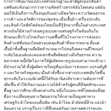
การก้าวขึ้นมาของประเทศไทยในฐานะชาติผู้ส่งออกสินค้า
แฟชั่นสะท้อนมากกว่าความคิดสร้างสรรค์อันโดดเด่น แต่มัน
เผยให้เห็นถึงการเกื้อหนุนกันอย่างมีพลวัตระหว่างวัฒนธรรม
การค้า และสวัสดิการของชุมชน เมื่อเสื้อผ้า เครื่องประดับ
และสินค้าไลฟ์สไตล์ของไทยเป็นที่รู้จักมากขึ้นในต่างประเทศ
พวกมันก็มีส่วนกำหนดรูปแบบทางเศรษฐกิจในท้องถิ่นใน
ลักษณะที่กว้างไกลเกินกว่าแค่พื้นที่ในโรงงาน การส่งออก
สินค้าแฟชั่นของไทยครอบคลุมสินค้าที่หลากหลาย ตั้งแต่
เสื้อผ้าขั้นพื้นฐานที่ผลิตจำนวนมากไปจนถึงผลงานดีไซเนอร์
ระดับไฮเอนด์และคอลเลกชันที่ผลิตอย่างมีจริยธรรม ความ
หลากหลายนี้เปิดโอกาสให้ผู้ผลิตหลายรูปแบบสามารถเข้ามา
มีส่วนร่วมได้ ทั้งผู้ผลิตรายใหญ่ที่มุ่งเน้นการส่งออก แบรนด์บูติ
ก และวิสาหกิจชุมชน เมื่อคำสั่งซื้อจากต่างประเทศเติบโตขึ้น
ทุกระดับในระบบนิเวศนี้ก็ได้รับอานิสงส์จากความต้องการที่
เพิ่มขึ้น ทำให้เกิดงานและรายได้สำหรับผู้คนที่มีชุดทักษะและ
พื้นฐานการศึกษาที่แตกต่างกัน หนึ่งในบทบาทที่โดดเด่นที่สุด
คือการเปลี่ยนทุนทางวัฒนธรรมให้กลายเป็นมูลค่าทาง
เศรษฐกิจ ผ้าไทยแบบดั้งเดิม เช่น ผ้าไหม ผ้ามัดหมี่ฝ้าย และผ้า
ย้อมคราม บรรจุเรื่องราวที่สืบทอดกันมาหลายศตวรรษและ