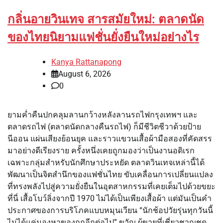
กลิ่นอายวินเทจ สารสมัยใหม่: ตลาดนัด
ของไทยนิยามแฟชั่นยั่งยืนใหม่อย่างไร
Kanya Rattanapong
August 6, 2026
0
ยามค่ำคืนปกคลุมลานกว้างหลังลานรถไฟกรุงเทพฯ และ
ตลาดรถไฟ (ตลาดนัดกลางคืนรถไฟ) ก็มีชีวิตชีวาด้วยป้าย
นีออน แผ่นเสียงย้อนยุค และราวแขวนเสื้อผ้ามือสองที่คัดสรร
มาอย่างดีเรียงราย ครั้งหนึ่งเคยถูกมองว่าเป็นงานอดิเรก
เฉพาะกลุ่มสำหรับนักศึกษาประหยัด ตลาดวินเทจเหล่านี้ได้
พัฒนาเป็นจิตสำนึกของแฟชั่นไทย ขับเคลื่อนการเปลี่ยนแปลง
ที่ทรงพลังไปสู่ความยั่งยืนในอุตสาหกรรมที่เคยเต็มไปด้วยขยะ
ที่นี่ เสื้อโบว์ลิ่งจากปี 1970 ไม่ได้เป็นเพียงเสื้อผ้า แต่มันเป็นคำ
ประกาศของการบริโภคแบบหมุนเวียน “นักช้อปวัยรุ่นทุกวันนี้
ไม่ได้แค่มองหาของถูกอีกต่อไป” ขวัญ ผู้ขายที่เชี่ยวชาญชุด