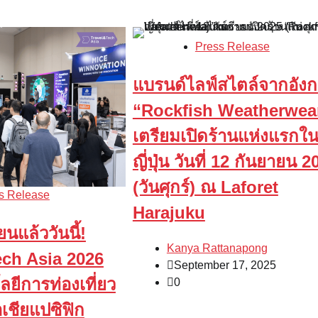
Press Release
แบรนด์ไลฟ์สไตล์จากอัง
“Rockfish Weatherwea
เตรียมเปิดร้านแห่งแรกใ
ญี่ปุ่น วันที่ 12 กันยายน 2
(วันศุกร์) ณ Laforet
s Release
Harajuku
นแล้ววันนี้!
Kanya Rattanapong
ech Asia 2026
September 17, 2025
ยีการท่องเที่ยว
0
อเชียแปซิฟิก