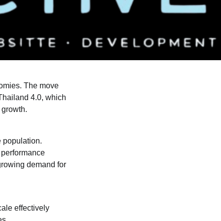
onomies. The move
Thailand 4.0, which
n growth.
 population.
d performance
 growing demand for
ale effectively
es.