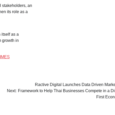
l stakeholders, an
en its role as a
 itself as a
m growth in
IMES
Ractive Digital Launches Data Driven Marke
Next:
Framework to Help Thai Businesses Compete in a Dig
First Eco